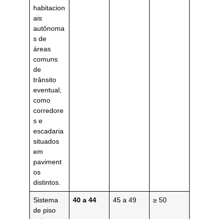
habitacion
ais
autônoma
s de
áreas
comuns
de
trânsito
eventual,
como
corredore
s e
escadaria
situados
em
paviment
os
distintos.
Sistema
40 a 44
45 a 49
≥ 50
de piso