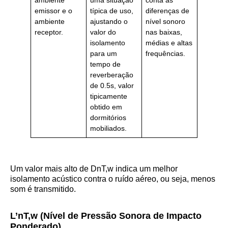
ambiente
uma situação
conta as
emissor e o
típica de uso,
diferenças de
ambiente
ajustando o
nível sonoro
receptor.
valor do
nas baixas,
isolamento
médias e altas
para um
frequências.
tempo de
reverberação
de 0.5s, valor
tipicamente
obtido em
dormitórios
mobiliados.
Um valor mais alto de DnT,w​ indica um melhor
isolamento acústico contra o ruído aéreo, ou seja, menos
som é transmitido.
L’nT,w​ (Nível de Pressão Sonora de Impacto
Ponderado)