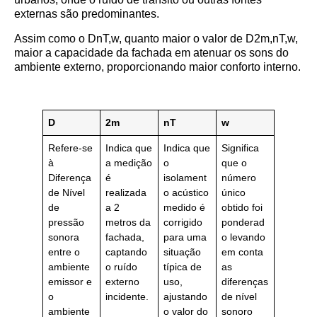
externas são predominantes.
Assim como o DnT,w​, quanto maior o valor de D2m,nT,w​,
maior a capacidade da fachada em atenuar os sons do
ambiente externo, proporcionando maior conforto interno.
D
2m
nT
w
Refere-se
Indica que
Indica que
Significa
à
a medição
o
que o
Diferença
é
isolament
número
de Nível
realizada
o acústico
único
de
a 2
medido é
obtido foi
pressão
metros da
corrigido
ponderad
sonora
fachada,
para uma
o levando
entre o
captando
situação
em conta
ambiente
o ruído
típica de
as
emissor e
externo
uso,
diferenças
o
incidente.
ajustando
de nível
ambiente
o valor do
sonoro