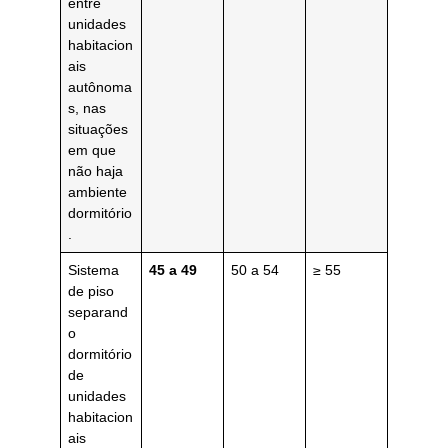
entre
unidades
habitacion
ais
autônoma
s, nas
situações
em que
não haja
ambiente
dormitório
.
Sistema
45 a 49
50 a 54
≥ 55
de piso
separand
o
dormitório
de
unidades
habitacion
ais