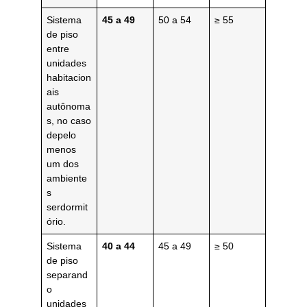
Sistema
45 a 49
50 a 54
≥ 55
de piso
entre
unidades
habitacion
ais
autônoma
s, no caso
depelo
menos
um dos
ambiente
s
serdormit
ório.
Sistema
40 a 44
45 a 49
≥ 50
de piso
separand
o
unidades