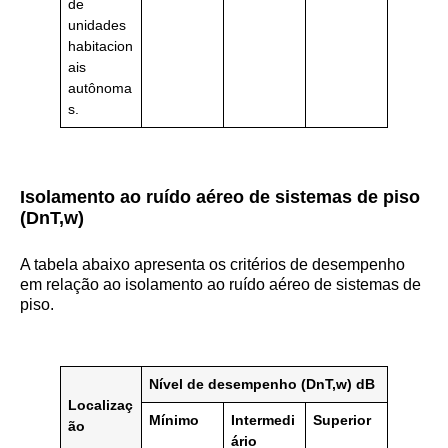
de
unidades
habitacion
ais
autônoma
s.
Isolamento ao ruído aéreo de sistemas de piso
(DnT,w)
A tabela abaixo apresenta os critérios de desempenho
em relação ao isolamento ao ruído aéreo de sistemas de
piso.
Nível de desempenho (DnT,w) dB
Localizaç
Mínimo
Intermedi
Superior
ão
ário