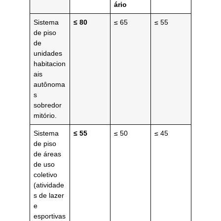
ário
Sistema
≤ 80
≤ 65
≤ 55
de piso
de
unidades
habitacion
ais
autônoma
s
sobredor
mitório.
Sistema
≤ 55
≤ 50
≤ 45
de piso
de áreas
de uso
coletivo
(atividade
s de lazer
e
esportivas