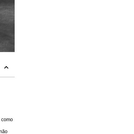
co como
 não