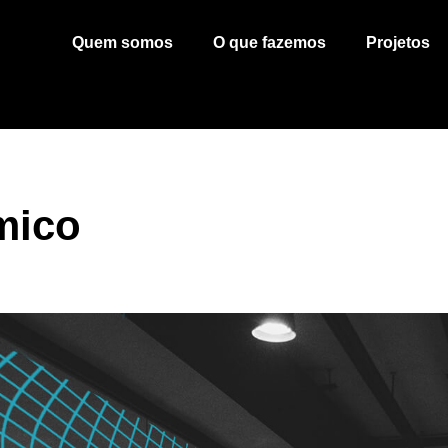
Quem somos
O que fazemos
Projetos
mico