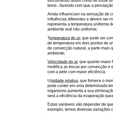
funcionando assim como se fosse um
terno , fazendo com que a percepção
Ainda influenciam na sensação de co
influências diferentes e devem ser
representa a temperatura uniforme de
ambiente real não uniforme;
T
emperatura do ar:
que pode ser cons
de temperatura em dois pontos de 
de convecção natural, a parte mais q
ambiente;
Velocidade do ar,
que quanto maior f
modifica as trocas por convecção e 
com a pele com maior eficiência.
U
midade relativa,
que fornece o mon
pode conter em uma determinada tem
organismo aumenta a sua eliminação
será a eficiência da evaporação par
Estas variáveis vão depender de quest
exemplo, temos diversas variações c