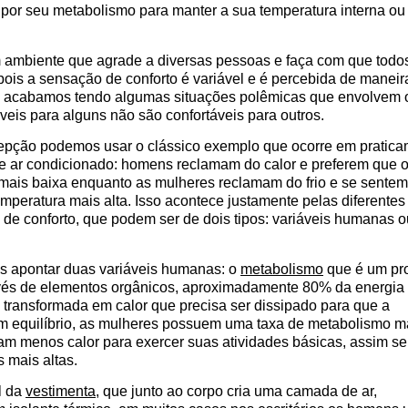
 por seu metabolismo para manter a sua temperatura interna ou
m ambiente que agrade a diversas pessoas e faça com que todo
pois a sensação de conforto é variável e é percebida de maneir
ma acabamos tendo algumas situações polêmicas que envolvem 
veis para alguns não são confortáveis para outros.
cepção podemos usar o clássico exemplo que ocorre em pratic
de ar condicionado: homens reclamam do calor e preferem que 
mais baixa enquanto as mulheres reclamam do frio e se sentem
emperatura mais alta. Isso acontece justamente pelas diferentes
de conforto, que podem ser de dois tipos: variáveis humanas o
s apontar duas variáveis humanas: o
metabolismo
que é um pr
avés de elementos orgânicos, aproximadamente 80% da energia
transformada em calor que precisa ser dissipado para que a
m equilíbrio, as mulheres possuem uma taxa de metabolismo m
am menos calor para exercer suas atividades básicas, assim se
 mais altas.
l da
vestimenta
, que junto ao corpo cria uma camada de ar,