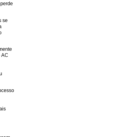
 perde
s se
a
o
amente
o AC
u
ocesso
ais