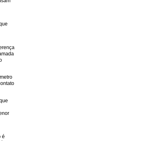
 usam
que
ferença
hamada
o
âmetro
contato
 que
enor
o é