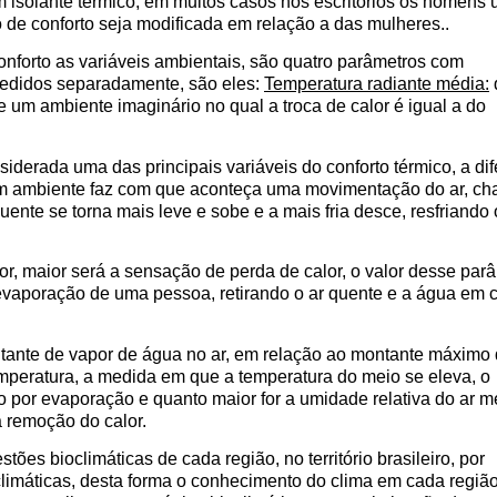
 isolante térmico, em muitos casos nos escritórios os homens
 de conforto seja modificada em relação a das mulheres..
nforto as variáveis ambientais, são quatro parâmetros com
 medidos separadamente, são eles:
Temperatura radiante média:
 um ambiente imaginário no qual a troca de calor é igual a do
iderada uma das principais variáveis do conforto térmico, a di
um ambiente faz com que aconteça uma movimentação do ar, c
uente se torna mais leve e sobe e a mais fria desce, resfriando 
or, maior será a sensação de perda de calor, o valor desse par
evaporação de uma pessoa, retirando o ar quente e a água em 
tante de vapor de água no ar, em relação ao montante máximo
peratura, a medida em que a temperatura do meio se eleva, o
 por evaporação e quanto maior for a umidade relativa do ar m
a remoção do calor.
ões bioclimáticas de cada região, no território brasileiro, por
limáticas, desta forma o conhecimento do clima em cada regiã